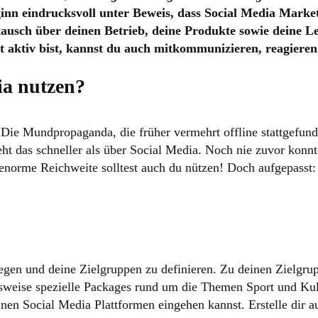
Beginn eindrucksvoll unter Beweis, dass Social Media Marke
ausch über deinen Betrieb, deine Produkte sowie deine Lei
rt aktiv bist, kannst du auch mitkommunizieren, reagieren
ia nutzen?
 Die Mundpropaganda, die früher vermehrt offline stattgefunde
t das schneller als über Social Media. Noch nie zuvor konnt
 enorme Reichweite solltest auch du nützen! Doch aufgepasst:
tzulegen und deine Zielgruppen zu definieren. Zu deinen Zielg
lsweise spezielle Packages rund um die Themen Sport und Kultu
inen Social Media Plattformen eingehen kannst. Erstelle dir