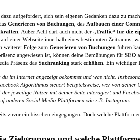
nd dazu aufgefordert, sich sein eigenen Gedanken dazu zu mac
 das
Generieren von Buchungen
, das
Aufbauen einer Comm
kräften
. Außer Acht darf auch nicht der
„Traffic“ für die e
auf einer Webseite innerhalb eines bestimmten Zeitraums, was
 in weiterer Folge zum
Generieren von Buchungen
führen ka
npräsenz angewiesen ist, können deine Bemühungen für
SEO
a
edia Präsenz das
Suchranking
stark
erhöhen
. Ein wichtiger 
 du im Internet angezeigt bekommst und was nicht. Insbesond
Facebook Algorithmus steuert beispielsweise, wer von deiner
der jeweilige Nutzer mit deiner Seite interagiert und Facebo
auf anderen Social Media Plattformen wie z.B. Instagram.
eits zuvor ein bisschen eingegangen. Doch welche Plattforme
ia Zielgruppen und welche Plattforme